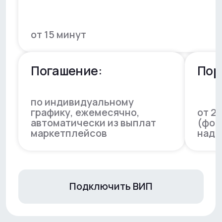
Подключить ВИП
Оформить могут индивидуальные
предприниматели или юридические
лица, имеющее действующий договор
с маркетплейсами: Wildberries, Ozon
Сегмент заемщиков:
Срок работы
продавцы на маркетплейсах
WB и Ozon с месячной
выручкой от 800 000 рублей
на маркетплейс
в месяц
месяцев
Подключить ВИП