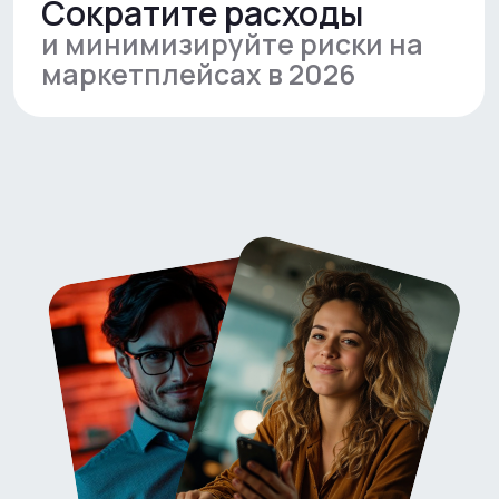
Вебинар подходит
селлерам,
которые хотят без сложных
терминов быстро понять,
что изменится в налогах в
2026 году и получить план
действий, не тратя недели
на поиск информации
Количество мест ограничено -
регистрация закроется при
достижении лимита
28 окт
19:00 мск