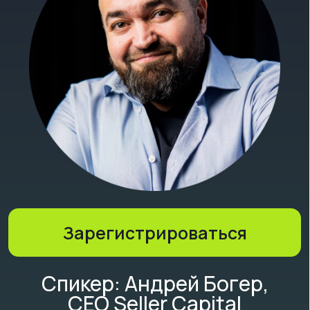
Зарегистрироваться
Спикер: Андрей Богер,
CEO Seller Capital
Эксперт по финансам
маркетплейсов с 15+ лет опыта в
банковской сфере (Банк
"Открытие", Росбанк), автор
YouTube-канала о WB/Ozon
Разберём: