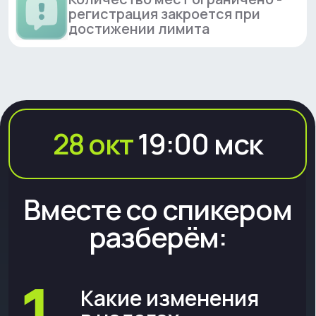
Как правильно
выстроить
финансовый и кредитный
портфель
Типичные ошибки
селлеров
которые приводят к
блокировкам и штрафам, и
способы их избежать
Полезные ресурсы
и контакты
для дальнейшей работы