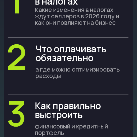
Каждый участник
вебинара получит:
Гайд
«Налоги 2026 для
селлеров: пошаговый
гайд по экономии и
безопасности»
Чек-лист