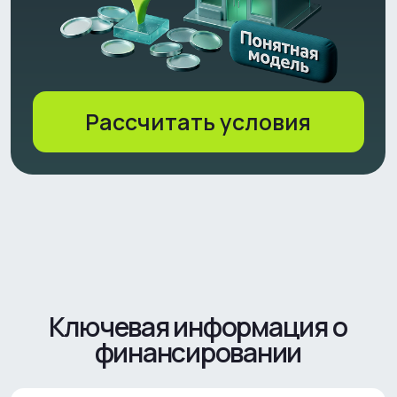
Ставка:
Комиссия:
Единовременная к
выдачу займа - уд
суммы займа при в
- 1,99% (без отср
от 1,99% в месяц
- 4,99% (с отсроч
Оформить заявку
Заёмщик:
Цель финан
ИП или юридическое лицо,
зарегистрированное в РФ,
имеющее действующий
бизнес и соответствующее
критериям, изложенным в
Программе выдачи займов
Покупка и запу