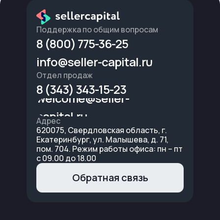
Поддержка по общим вопросам
8 (800) 775-36-25
info@seller-capital.ru
Отдел продаж
8 (343) 343-15-23
welcome@seller-
capital.ru
Адрес
620075, Свердловская область, г.
Екатеринбург, ул. Малышева, д. 71,
пом. 704. Режим работы офиса: пн – пт
с 09.00 до 18.00
Обратная связь