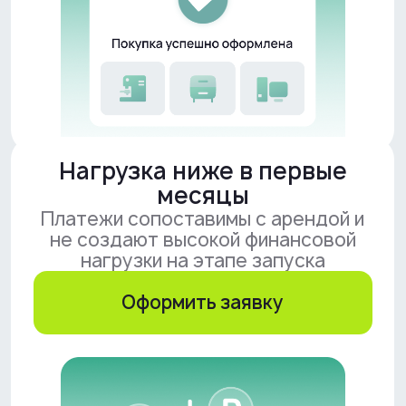
Телефон, MAX
8 (922) 177-21-64
Почта
franchise@seller-capital.ru