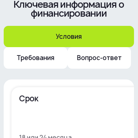
до 15 млн ₽
0 ₽
Оформить заявку
Почему предприниматели
выбирают формат «Платёж
под ваш сценарий»
Без крупных вложений на
старте
Не нужно сразу оплачивать полную