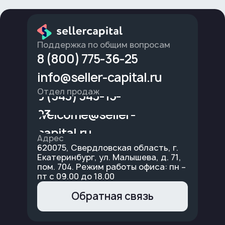
Поддержка по общим вопросам
8 (800) 775-36-25
info@seller-capital.ru
Отдел продаж
8 (343) 343-15-
23
welcome@seller-
capital.ru
Адрес
620075, Свердловская область, г.
Екатеринбург, ул. Малышева, д. 71,
пом. 704. Режим работы офиса: пн –
пт с 09.00 до 18.00
Обратная связь