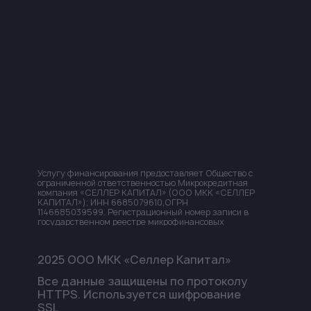
Услугу финансирования предоставляет Общество с
ограниченной ответственностью Микрокредитная
компания «СЕЛЛЕР КАПИТАЛ» (ООО МКК «СЕЛЛЕР
КАПИТАЛ»); ИНН 6685079610,ОГРН
1146685039599. Регистрационный номер записи в
государственном реестре микрофинансовых
организаций и дата включения в
реестр МФО
–
651403465006121 от 22.12.2014 г.
2025 ООО МКК «Селлер Капитал»
ООО МКК «СЕЛЛЕР КАПИТАЛ» с 02.09.2016 г.
является членом
Саморегулируемой организации
Все данные защищены по протоколу
Союз микрофинансовых организаций
«Микрофинансирование и Развитие»
(СРО МиР),
HTTPS. Используется шифрование
Адрес: 107078, г. Москва Орликов переулок, д.5, стр.1,
SSL
этаж 2, пом.11, адрес сайта:
https://npmir.ru/